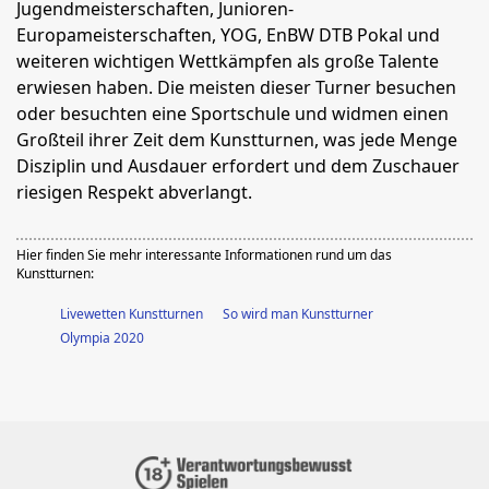
Jugendmeisterschaften, Junioren-
Europameisterschaften, YOG, EnBW DTB Pokal und
weiteren wichtigen Wettkämpfen als große Talente
erwiesen haben. Die meisten dieser Turner besuchen
oder besuchten eine Sportschule und widmen einen
Großteil ihrer Zeit dem Kunstturnen, was jede Menge
Disziplin und Ausdauer erfordert und dem Zuschauer
riesigen Respekt abverlangt.
Hier finden Sie mehr interessante Informationen rund um das
Kunstturnen:
Livewetten Kunstturnen
So wird man Kunstturner
Olympia 2020