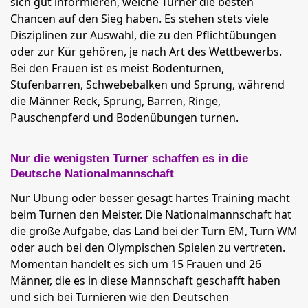
sich gut informieren, welche Turner die besten
Chancen auf den Sieg haben. Es stehen stets viele
Disziplinen zur Auswahl, die zu den Pflichtübungen
oder zur Kür gehören, je nach Art des Wettbewerbs.
Bei den Frauen ist es meist Bodenturnen,
Stufenbarren, Schwebebalken und Sprung, während
die Männer Reck, Sprung, Barren, Ringe,
Pauschenpferd und Bodenübungen turnen.
Nur die wenigsten Turner schaffen es in die
Deutsche Nationalmannschaft
Nur Übung oder besser gesagt hartes Training macht
beim Turnen den Meister. Die Nationalmannschaft hat
die große Aufgabe, das Land bei der Turn EM, Turn WM
oder auch bei den Olympischen Spielen zu vertreten.
Momentan handelt es sich um 15 Frauen und 26
Männer, die es in diese Mannschaft geschafft haben
und sich bei Turnieren wie den Deutschen